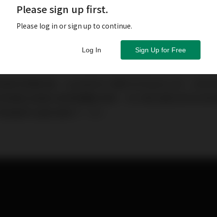
Please sign up first.
Please log in or sign up to continue.
Log In
Sign Up for Free
發的耳機評論。Aedle的VK-X預計五月正式上市，本地
球耳機玩家還在排隊預購的同時，VK-X就已經在四月份的
而我當然也搶先拿到了一付。