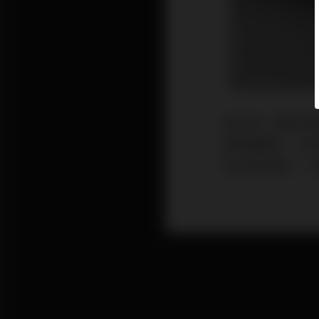
這又是一篇全球首
是神通廣大，全
地玩家見面了，