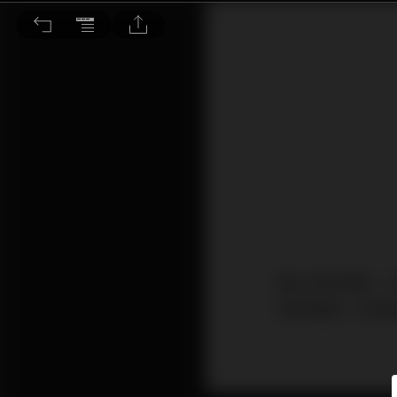
巿場觀望北京封城 港股弱勢未改
繼上海封城後，
增長會進一步放