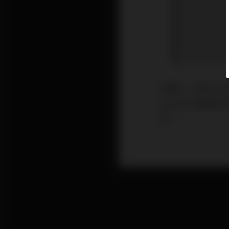
本週二（8月31
在上午11時零
市。