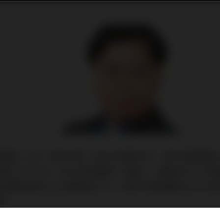
指數（CPI）按年升幅，由6%放緩至5%，較巿場預期的5.
I按年上升5.6%，符合巿場預期。表面上，美國3月CPI
住屋租金按年上升幅度達0.7%，高於市場預期的0.6%升
退。