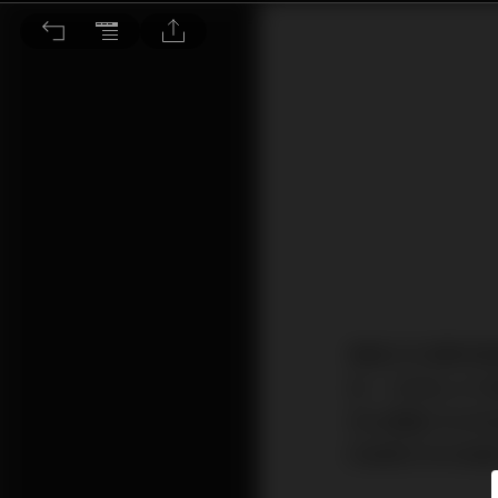
越秀首季銷售額增長逾倍可吸納
美國3月消費物價
低。3月核心CP
但佔權重34%的
的威脅仍未完減