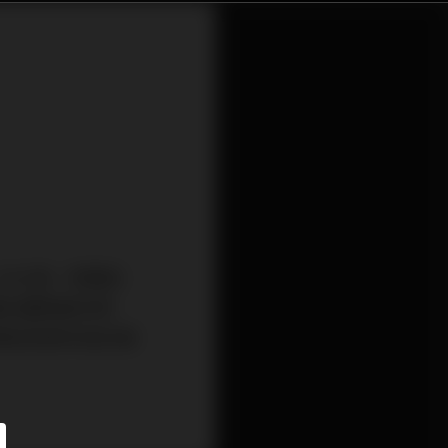
 26大會。老實說
類似體育館的場
事說我根本是去健