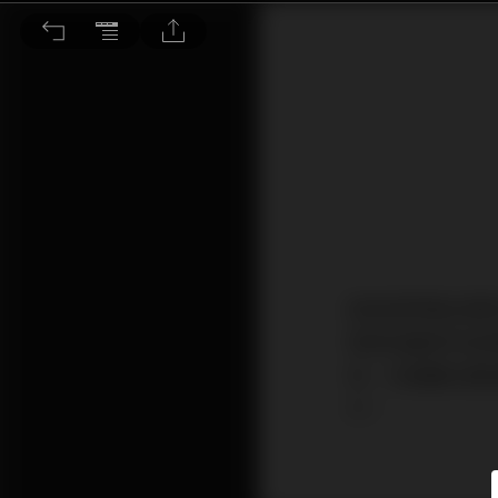
人工智慧代理時代來了
因為我們是谷歌的合
我參加過的科技
地，光是聽主要
行。