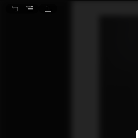
同價位帶難逢敵手