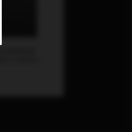
。作為首款進軍耳機
統DAC以及前級功