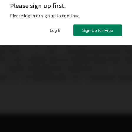
Please sign up first.
Please log in or sign up to continue.
Log In
Sign Up for Free
間正式踏入「一人一手機」，甚或動輒有數部流動電子設
用，這些上網設備之間互相共享數據所發展出的龐大物聯網（
，IoT），透過電子設備收集得來的大數據自動化分析， 配以5G、
等創新科技，提升服務質素及簡化流程，從而減省成本及坐