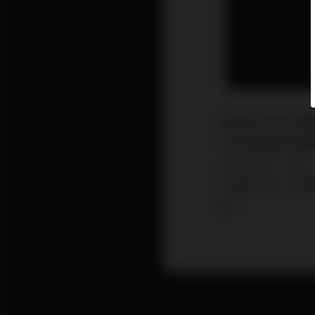
當社會不知不覺
行各業開始爭相應
of Things
工智能（AI）
群。