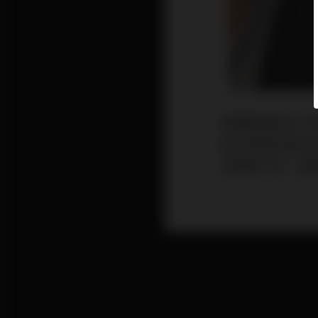
美國聯儲局在3月
銀行業風波帶來
指應聲下跌。聯