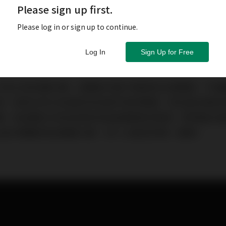
Please sign up first.
Please log in or sign up to continue.
Log In
Sign Up for Free
有25瓦的擴大機，音響迷可能不會抱持太高期望，不過聽過
跳，因為它的25瓦真的完全超乎我所期望。那生猛活跳的
題。純A類放大則為音質添加溫潤柔軟的質感。想用最合
abs設計精髓的純A類擴大機，INT-25是您的唯一選擇。