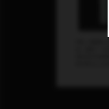
對於一部驅動力只
後，我嚇了一大
喇叭完全不成問
能代表Pass L